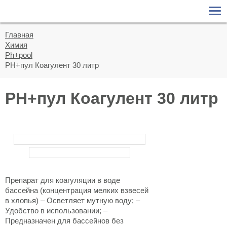
О КОМПАНИИ
О компании
Главная
БАССЕЙНЫ
Химия
Новости
Ph+pool
Сборно-разборные
ПАВИЛЬОНЫ
PH+пул Коагулент 30 литр
Статьи
Композитные бассейны
ХИМИЯ
PH+пул Коагулент 30 литр
Бетонные бассейны
Chemoform
ПРОЕКТЫ
Ph+pool
Сертификаты и награды
ОБСЛУЖИВАНИЕ
БАССЕЙНОВ
AquaDoctor
Фотографии
Aquatics
КОНТАКТЫ
Видео
Препарат для коагуляции в воде
бассейна (концентрация мелких взвесей
в хлопья) – Осветляет мутную воду; –
Удобство в использовании; –
Предназначен для бассейнов без